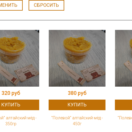
МЕНИТЬ
СБРОСИТЬ
320 руб
380 руб
КУПИТЬ
КУПИТЬ
й" алтайский мёд -
"Полевой" алтайский мёд -
"Полево
350гр
450г