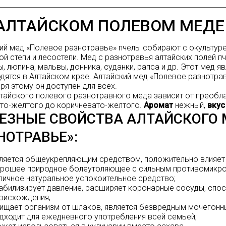
 АЛТАЙСКОМ ПОЛЕВОМ МЕДЕ
ий мед «Полевое разнотравье» пчелы собирают с окультуре
ой степи и лесостепи. Мед с разнотравья алтайских полей пч
, люпина, мальвы, донника, суданки, рапса и др. Этот мед 
дятся в Алтайском крае. Алтайский мед «Полевое разнотра
ря этому он доступен для всех.
тайского полевого разнотравного меда зависит от преобла
то-желтого до коричневато-желтого.
Аромат
нежный,
вкус
ЕЗНЫЕ СВОЙСТВА АЛТАЙСКОГО 
НОТРАВЬЕ»:
ляется общеукрепляющим средством, положительно влияет
рошее природное болеутоляющее с сильным противомикро
личное натуральное успокоительное средство;
абилизирует давление, расширяет коронарные сосуды, спо
оисхождения;
ищает организм от шлаков, является безвредным мочегонн
дходит для ежедневного употребления всей семьей;