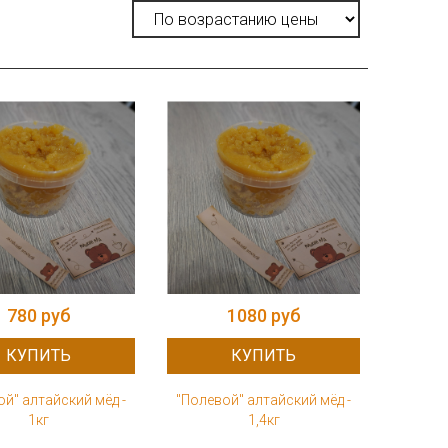
780 руб
1080 руб
КУПИТЬ
КУПИТЬ
й" алтайский мёд -
"Полевой" алтайский мёд -
1кг
1,4кг