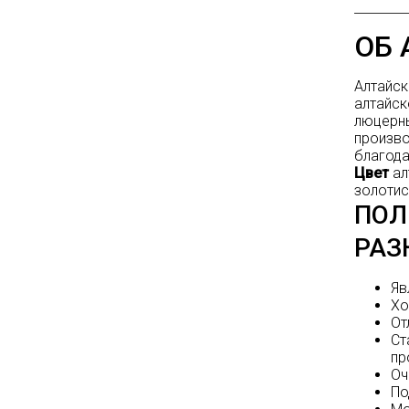
ОБ
Алтайск
алтайск
люцерны
произво
благода
Цвет
ал
золотис
ПОЛ
РАЗ
Яв
Хо
От
Ст
пр
Оч
По