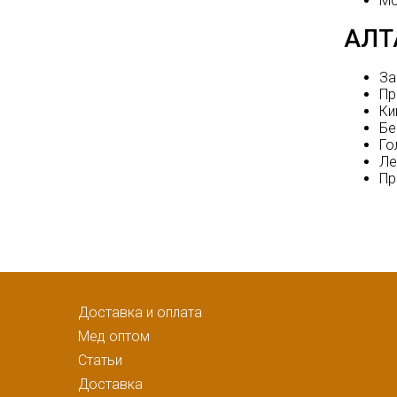
Мо
АЛТ
За
Пр
Ки
Бе
Го
Ле
Пр
Доставка и оплата
Мед оптом
Статьи
Доставка