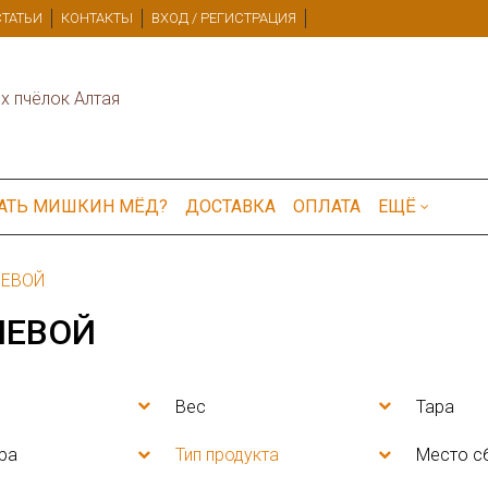
СТАТЬИ
КОНТАКТЫ
ВХОД / РЕГИСТРАЦИЯ
х пчёлок Алтая
ЗАТЬ МИШКИН МЁД?
ДОСТАВКА
ОПЛАТА
ЕЩЁ
ЕВОЙ
ЛЕВОЙ
Вес
Тара
ра
Тип продукта
Место с